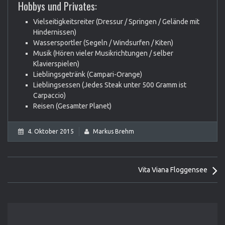
Hobbys und Privates:
Vielseitigkeitsreiter (Dressur / Springen / Gelände mit
Hindernissen)
Wassersportler (Segeln / Windsurfen / Kiten)
Musik (Hören vieler Musikrichtungen / selber
Klavierspielen)
Lieblingsgetränk (Campari-Orange)
Lieblingsessen (Jedes Steak unter 500 Gramm ist
Carpaccio)
Reisen (Gesamter Planet)
4. Oktober 2015
Markus Brehm
P
Vita Viana Floggensee
o
s
t